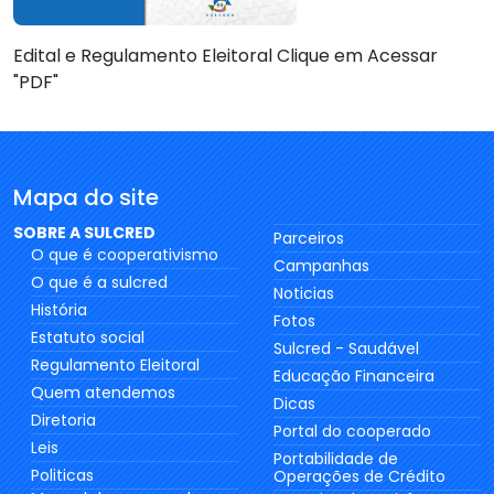
Edital e Regulamento Eleitoral Clique em Acessar
"PDF"
Mapa do site
SOBRE A SULCRED
Parceiros
O que é cooperativismo
Campanhas
O que é a sulcred
Noticias
História
Fotos
Estatuto social
Sulcred - Saudável
Regulamento Eleitoral
Educação Financeira
Quem atendemos
Dicas
Diretoria
Portal do cooperado
Leis
Portabilidade de
Politicas
Operações de Crédito