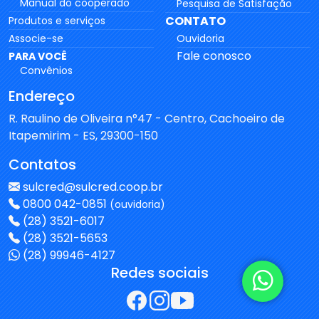
Manual do cooperado
Pesquisa de Satisfação
CONTATO
Produtos e serviços
Associe-se
Ouvidoria
Fale conosco
PARA VOCÊ
Convênios
Endereço
R. Raulino de Oliveira n°47 - Centro, Cachoeiro de
Itapemirim - ES, 29300-150
Contatos
sulcred@sulcred.coop.br
0800 042-0851
(ouvidoria)
(28) 3521-6017
(28) 3521-5653
(28) 99946-4127
Redes sociais