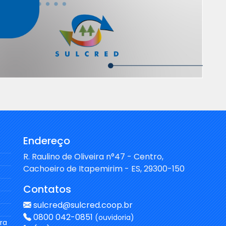
Endereço
R. Raulino de Oliveira n°47 - Centro,
Cachoeiro de Itapemirim - ES, 29300-150
Contatos
sulcred@sulcred.coop.br
0800 042-0851
(ouvidoria)
ra