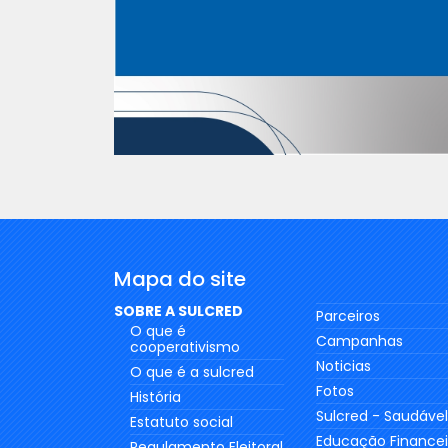
Mapa do site
SOBRE A SULCRED
Parceiros
O que é
Campanhas
cooperativismo
Noticias
O que é a sulcred
Fotos
História
Sulcred - Saudável
Estatuto social
Educação Financei
Regulamento Eleitoral